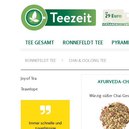
TEE GESAMT
RONNEFELDT TEE
PYRAM
RONNEFELDT TEE
CHAI & OOLONG TEE
Joy of Tea
AYURVEDA-CH
Teavelope
Würzig-süßer Chai-Ge
Immer schnelle und
zuverlässige