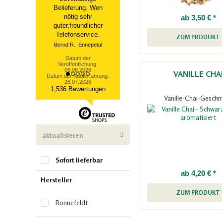
Belieferung. Wen
nötig sehr
ab 3,50 € *
guter,freundlicher
Telefonservice.
ZUM PRODUKT
Bernd R., Ennepetal
Datum der
Veröffentlichung:
06.08.2026
VANILLE CHA
Datum der Kauferfahrung:
26.07.2026
1,536 Bewertungen
Vanille-Chai-Gesch
aktualisieren
Sofort lieferbar
ab 4,20 € *
Hersteller
ZUM PRODUKT
Ronnefeldt