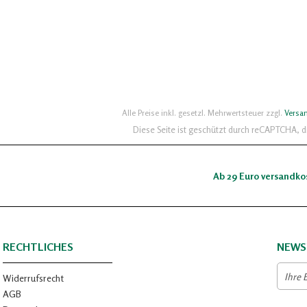
Alle Preise inkl. gesetzl. Mehrwertsteuer zzgl.
Versa
Diese Seite ist geschützt durch reCAPTCHA, 
Ab 29 Euro versandko
RECHTLICHES
NEWS
Widerrufsrecht
AGB