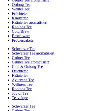
Grüner Tee aromatisiert
Oolong Tee
Weißer Tee
Früchtetee
Kräutertee
Kräutertee aromatisiert
Rooibos Tee
Cold Brew
Bestellware
Probierpakete
Schwarzer Tee
Schwarzer Tee aromatisiert
Grüner Tee
Grüner Tee aromatisiert
Chai & Oolong Tee
Früchtetee
Kräutertee
Ayurveda Tee
Wellness Tee
Rooibos Tee
Joy of Tea
Teavelope
Schwarzer Tee
Grüner Tee