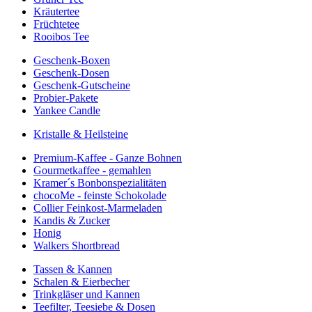
Kräutertee
Früchtetee
Rooibos Tee
Geschenk-Boxen
Geschenk-Dosen
Geschenk-Gutscheine
Probier-Pakete
Yankee Candle
Kristalle & Heilsteine
Premium-Kaffee - Ganze Bohnen
Gourmetkaffee - gemahlen
Kramer´s Bonbonspezialitäten
chocoMe - feinste Schokolade
Collier Feinkost-Marmeladen
Kandis & Zucker
Honig
Walkers Shortbread
Tassen & Kannen
Schalen & Eierbecher
Trinkgläser und Kannen
Teefilter, Teesiebe & Dosen