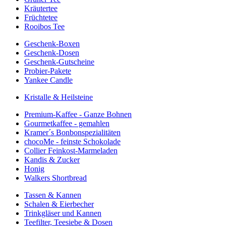
Kräutertee
Früchtetee
Rooibos Tee
Geschenk-Boxen
Geschenk-Dosen
Geschenk-Gutscheine
Probier-Pakete
Yankee Candle
Kristalle & Heilsteine
Premium-Kaffee - Ganze Bohnen
Gourmetkaffee - gemahlen
Kramer´s Bonbonspezialitäten
chocoMe - feinste Schokolade
Collier Feinkost-Marmeladen
Kandis & Zucker
Honig
Walkers Shortbread
Tassen & Kannen
Schalen & Eierbecher
Trinkgläser und Kannen
Teefilter, Teesiebe & Dosen