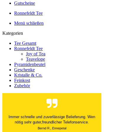
Gutscheine
Ronnefeldt Tee
Menü schließen
Kategorien
Tee Gesamt
Ronnefeldt Tee
Joy of Tea
Teavelope
Pyramidenbeutel
Geschenke
Kristalle & Co.
Feinkost
Zubehör
Der Versand ist immer innerhalb von 24 Stunden
abgewickelt. Grossartig. Ich liebe die 1kg
Alubeutel.