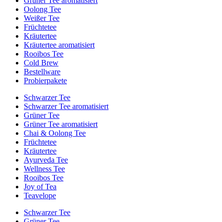
Grüner Tee aromatisiert
Oolong Tee
Weißer Tee
Früchtetee
Kräutertee
Kräutertee aromatisiert
Rooibos Tee
Cold Brew
Bestellware
Probierpakete
Schwarzer Tee
Schwarzer Tee aromatisiert
Grüner Tee
Grüner Tee aromatisiert
Chai & Oolong Tee
Früchtetee
Kräutertee
Ayurveda Tee
Wellness Tee
Rooibos Tee
Joy of Tea
Teavelope
Schwarzer Tee
Grüner Tee