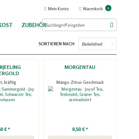
0
Mein Konto
Warenkorb
NKOST
ZUBEHÖR
SORTIEREN NACH
RJEELING
MORGENTAU
ERGOLD
t, kräftig
Mango-Zitrus-Geschmack
50 € *
8,50 € *