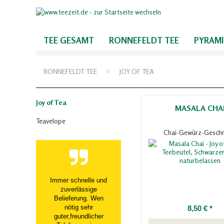
TEE GESAMT
RONNEFELDT TEE
PYRAM
RONNEFELDT TEE
JOY OF TEA
Joy of Tea
MASALA CHA
Teavelope
Chai-Gewürz-Gesch
Immer schnelle und
zuverlässige
Belieferung. Wen
nötig sehr
8,50 € *
guter,freundlicher