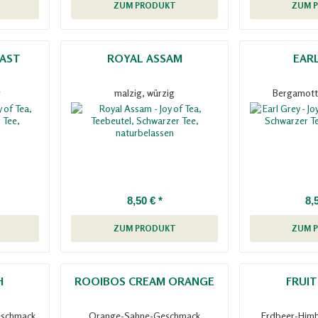
ZUM PRODUKT
ZUM 
FAST
ROYAL ASSAM
EAR
g
malzig, würzig
Bergamott
8,50 € *
8,
ZUM PRODUKT
ZUM 
H
ROOIBOS CREAM ORANGE
FRUI
eschmack
Orange-Sahne-Geschmack
Erdbeer-Him