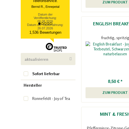
Telefonservice.
ZUM PRODUKT
Bernd R., Ennepetal
Datum der
Veröffentlichung:
06.08.2026
ENGLISH BREAK
Datum der Kauferfahrung:
26.07.2026
1,536 Bewertungen
fruchtig, spritzi
aktualisieren
Sofort lieferbar
8,50 € *
Hersteller
ZUM PRODUKT
Ronnefeldt - Joy of Tea
MINT & FRES
Pfefferminze-Zitrone-G