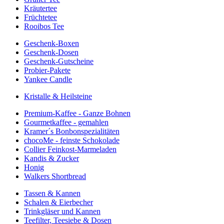
Kräutertee
Früchtetee
Rooibos Tee
Geschenk-Boxen
Geschenk-Dosen
Geschenk-Gutscheine
Probier-Pakete
Yankee Candle
Kristalle & Heilsteine
Premium-Kaffee - Ganze Bohnen
Gourmetkaffee - gemahlen
Kramer´s Bonbonspezialitäten
chocoMe - feinste Schokolade
Collier Feinkost-Marmeladen
Kandis & Zucker
Honig
Walkers Shortbread
Tassen & Kannen
Schalen & Eierbecher
Trinkgläser und Kannen
Teefilter, Teesiebe & Dosen