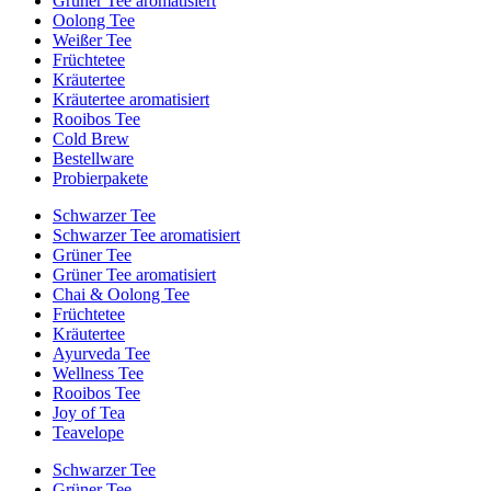
Grüner Tee aromatisiert
Oolong Tee
Weißer Tee
Früchtetee
Kräutertee
Kräutertee aromatisiert
Rooibos Tee
Cold Brew
Bestellware
Probierpakete
Schwarzer Tee
Schwarzer Tee aromatisiert
Grüner Tee
Grüner Tee aromatisiert
Chai & Oolong Tee
Früchtetee
Kräutertee
Ayurveda Tee
Wellness Tee
Rooibos Tee
Joy of Tea
Teavelope
Schwarzer Tee
Grüner Tee