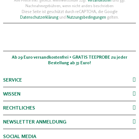
Alle Preise inkl. gesetzl. Mehrwertsteuer zzgl.
Versandkosten
und ggf.
Nachnahmegebühren, wenn nicht anders beschrieben
Diese Seite ist geschützt durch reCAPTCHA, die Google
Datenschutzerklärung
und
Nutzungsbedingungen
gelten.
Ab 29 Euro versandkostenfrei • GRATIS TEEPROBE zu jeder
Bestellung ab 35 Euro!
SERVICE
WISSEN
RECHTLICHES
NEWSLETTER ANMELDUNG
SOCIAL MEDIA