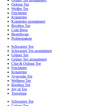
Grüner Tee aromatisiert
Oolong Tee
Weißer Tee
Früchtetee
Kräutertee
Kräutertee aromatisiert
Rooibos Tee
Cold Brew
Bestellware
Probierpakete
Schwarzer Tee
Schwarzer Tee aromatisiert
Grüner Tee
Grüner Tee aromatisiert
Chai & Oolong Tee
Früchtetee
Kräutertee
Ayurveda Tee
Wellness Tee
Rooibos Tee
Joy of Tea
Teavelope
Schwarzer Tee
Grüner Tee