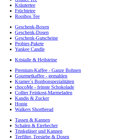
Kräutertee
Früchtetee
Rooibos Tee
Geschenk-Boxen
Geschenk-Dosen
Geschenk-Gutscheine
Probier-Pakete
Yankee Candle
Kristalle & Heilsteine
Premium-Kaffee - Ganze Bohnen
Gourmetkaffee - gemahlen
Kramer´s Bonbonspezialitäten
chocoMe - feinste Schokolade
Collier Feinkost-Marmeladen
Kandis & Zucker
Honig
Walkers Shortbread
Tassen & Kannen
Schalen & Eierbecher
Trinkgläser und Kannen
Teefilter, Teesiebe & Dosen