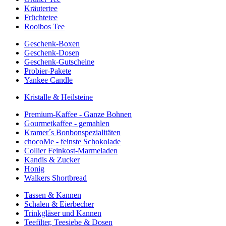
Kräutertee
Früchtetee
Rooibos Tee
Geschenk-Boxen
Geschenk-Dosen
Geschenk-Gutscheine
Probier-Pakete
Yankee Candle
Kristalle & Heilsteine
Premium-Kaffee - Ganze Bohnen
Gourmetkaffee - gemahlen
Kramer´s Bonbonspezialitäten
chocoMe - feinste Schokolade
Collier Feinkost-Marmeladen
Kandis & Zucker
Honig
Walkers Shortbread
Tassen & Kannen
Schalen & Eierbecher
Trinkgläser und Kannen
Teefilter, Teesiebe & Dosen