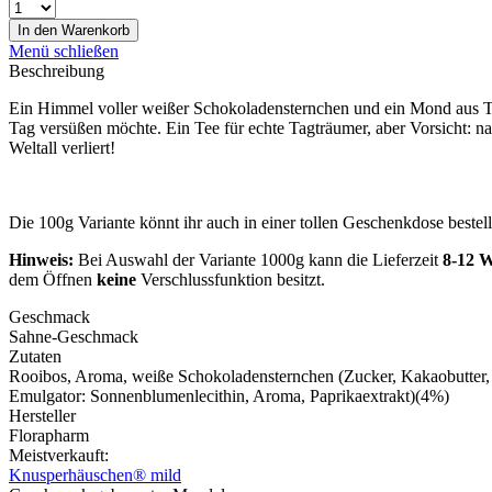
In den
Warenkorb
Menü schließen
Beschreibung
Ein Himmel voller weißer Schokoladensternchen und ein Mond aus Tof
Tag versüßen möchte. Ein Tee für echte Tagträumer, aber Vorsicht: na
Weltall verliert!
Die 100g Variante könnt ihr auch in einer tollen Geschenkdose bestell
Hinweis:
Bei Auswahl der Variante 1000g kann die Lieferzeit
8-12 
dem Öffnen
keine
Verschlussfunktion besitzt.
Geschmack
Sahne-Geschmack
Zutaten
Rooibos, Aroma, weiße Schokoladensternchen (Zucker, Kakaobutter, V
Emulgator: Sonnenblumenlecithin, Aroma, Paprikaextrakt)(4%)
Hersteller
Florapharm
Meistverkauft:
Knusperhäuschen® mild