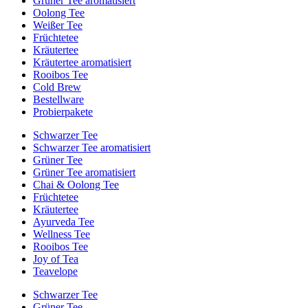
Grüner Tee aromatisiert
Oolong Tee
Weißer Tee
Früchtetee
Kräutertee
Kräutertee aromatisiert
Rooibos Tee
Cold Brew
Bestellware
Probierpakete
Schwarzer Tee
Schwarzer Tee aromatisiert
Grüner Tee
Grüner Tee aromatisiert
Chai & Oolong Tee
Früchtetee
Kräutertee
Ayurveda Tee
Wellness Tee
Rooibos Tee
Joy of Tea
Teavelope
Schwarzer Tee
Grüner Tee