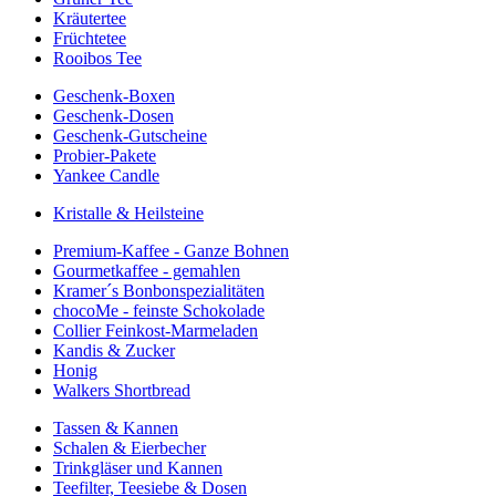
Kräutertee
Früchtetee
Rooibos Tee
Geschenk-Boxen
Geschenk-Dosen
Geschenk-Gutscheine
Probier-Pakete
Yankee Candle
Kristalle & Heilsteine
Premium-Kaffee - Ganze Bohnen
Gourmetkaffee - gemahlen
Kramer´s Bonbonspezialitäten
chocoMe - feinste Schokolade
Collier Feinkost-Marmeladen
Kandis & Zucker
Honig
Walkers Shortbread
Tassen & Kannen
Schalen & Eierbecher
Trinkgläser und Kannen
Teefilter, Teesiebe & Dosen