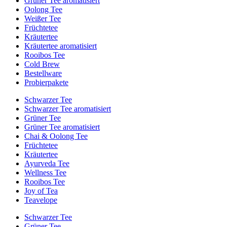
Grüner Tee aromatisiert
Oolong Tee
Weißer Tee
Früchtetee
Kräutertee
Kräutertee aromatisiert
Rooibos Tee
Cold Brew
Bestellware
Probierpakete
Schwarzer Tee
Schwarzer Tee aromatisiert
Grüner Tee
Grüner Tee aromatisiert
Chai & Oolong Tee
Früchtetee
Kräutertee
Ayurveda Tee
Wellness Tee
Rooibos Tee
Joy of Tea
Teavelope
Schwarzer Tee
Grüner Tee