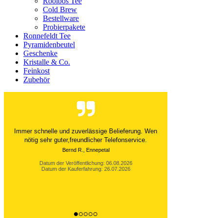
Rooibos Tee
Cold Brew
Bestellware
Probierpakete
Ronnefeldt Tee
Pyramidenbeutel
Geschenke
Kristalle & Co.
Feinkost
Zubehör
Der Versand ist immer innerhalb von 24 Stunden
abgewickelt. Grossartig. Ich liebe die 1kg
Alubeutel.
Datum der Veröffentlichung: 06.08.2026
Datum der Kauferfahrung: 27.07.2026