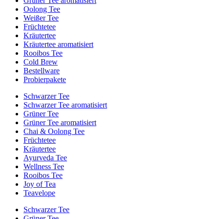
Grüner Tee aromatisiert
Oolong Tee
Weißer Tee
Früchtetee
Kräutertee
Kräutertee aromatisiert
Rooibos Tee
Cold Brew
Bestellware
Probierpakete
Schwarzer Tee
Schwarzer Tee aromatisiert
Grüner Tee
Grüner Tee aromatisiert
Chai & Oolong Tee
Früchtetee
Kräutertee
Ayurveda Tee
Wellness Tee
Rooibos Tee
Joy of Tea
Teavelope
Schwarzer Tee
Grüner Tee