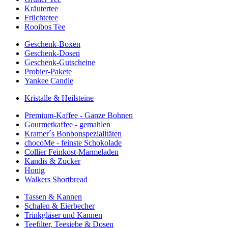
Kräutertee
Früchtetee
Rooibos Tee
Geschenk-Boxen
Geschenk-Dosen
Geschenk-Gutscheine
Probier-Pakete
Yankee Candle
Kristalle & Heilsteine
Premium-Kaffee - Ganze Bohnen
Gourmetkaffee - gemahlen
Kramer´s Bonbonspezialitäten
chocoMe - feinste Schokolade
Collier Feinkost-Marmeladen
Kandis & Zucker
Honig
Walkers Shortbread
Tassen & Kannen
Schalen & Eierbecher
Trinkgläser und Kannen
Teefilter, Teesiebe & Dosen