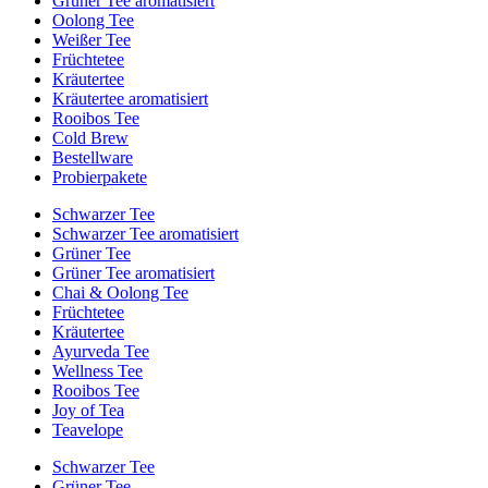
Grüner Tee aromatisiert
Oolong Tee
Weißer Tee
Früchtetee
Kräutertee
Kräutertee aromatisiert
Rooibos Tee
Cold Brew
Bestellware
Probierpakete
Schwarzer Tee
Schwarzer Tee aromatisiert
Grüner Tee
Grüner Tee aromatisiert
Chai & Oolong Tee
Früchtetee
Kräutertee
Ayurveda Tee
Wellness Tee
Rooibos Tee
Joy of Tea
Teavelope
Schwarzer Tee
Grüner Tee