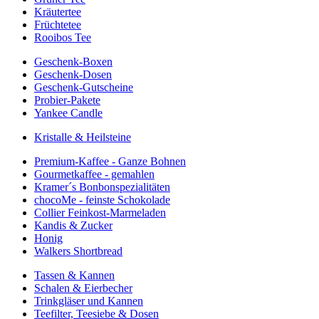
Kräutertee
Früchtetee
Rooibos Tee
Geschenk-Boxen
Geschenk-Dosen
Geschenk-Gutscheine
Probier-Pakete
Yankee Candle
Kristalle & Heilsteine
Premium-Kaffee - Ganze Bohnen
Gourmetkaffee - gemahlen
Kramer´s Bonbonspezialitäten
chocoMe - feinste Schokolade
Collier Feinkost-Marmeladen
Kandis & Zucker
Honig
Walkers Shortbread
Tassen & Kannen
Schalen & Eierbecher
Trinkgläser und Kannen
Teefilter, Teesiebe & Dosen