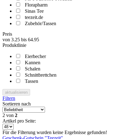
Florapharm
Sinas Tee
teezeit.de
Zubehör/Tassen
Preis
von
3.25
bis
64.95
Produktlinie
Eierbecher
Kannen
Schalen
Schnittbrettchen
Tassen
aktualisieren
Filtern
Sortieren nach
2
von
2
Artikel pro Seite:
Für die Filterung wurden keine Ergebnisse gefunden!
Geschenk-Gutschein "Teezeit"