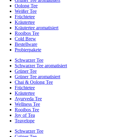
Grüner Tee aromatisiert
Oolong Tee
Weißer Tee
Früchtetee
Kräutertee
Kräutertee aromatisiert
Rooibos Tee
Cold Brew
Bestellware
Probierpakete
Schwarzer Tee
Schwarzer Tee aromatisiert
Grüner Tee
Grüner Tee aromatisiert
Chai & Oolong Tee
Früchtetee
Kräutertee
Ayurveda Tee
Wellness Tee
Rooibos Tee
Joy of Tea
Teavelope
Schwarzer Tee
Grüner Tee