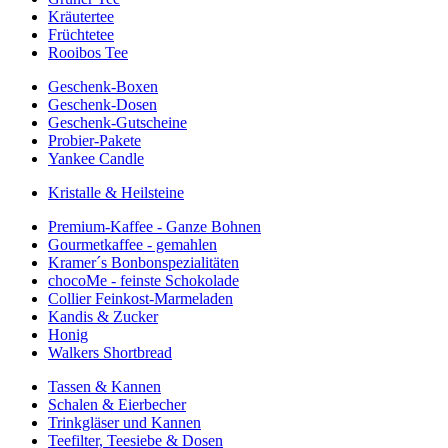
Kräutertee
Früchtetee
Rooibos Tee
Geschenk-Boxen
Geschenk-Dosen
Geschenk-Gutscheine
Probier-Pakete
Yankee Candle
Kristalle & Heilsteine
Premium-Kaffee - Ganze Bohnen
Gourmetkaffee - gemahlen
Kramer´s Bonbonspezialitäten
chocoMe - feinste Schokolade
Collier Feinkost-Marmeladen
Kandis & Zucker
Honig
Walkers Shortbread
Tassen & Kannen
Schalen & Eierbecher
Trinkgläser und Kannen
Teefilter, Teesiebe & Dosen