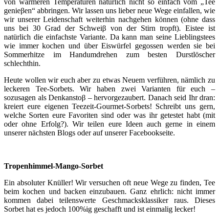
von wärmeren Temperaturen natürlich nicht so einfach vom „Tee
genieβen“ abbringen. Wir lassen uns lieber neue Wege einfallen, wie
wir unserer Leidenschaft weiterhin nachgehen können (ohne dass
uns bei 30 Grad der Schweiβ von der Stirn tropft). Eistee ist
natürlich die einfachste Variante. Da kann man seine Lieblingstees
wie immer kochen und über Eiswürfel gegossen werden sie bei
Sommerhitze im Handumdrehen zum besten Durstlöscher
schlechthin.
Heute wollen wir euch aber zu etwas Neuem verführen, nämlich zu
leckeren Tee-Sorbets. Wir haben zwei Varianten für euch –
sozusagen als Denkanstoβ – hervorgezaubert. Danach seid Ihr dran:
kreiert eure eigenen Teezeit-Gourmet-Sorbets! Schreibt uns gern,
welche Sorten eure Favoriten sind oder was ihr getestet habt (mit
oder ohne Erfolg?). Wir teilen eure Ideen auch gerne in einem
unserer nächsten Blogs oder auf unserer Facebookseite.
Tropenhimmel-Mango-Sorbet
Ein absoluter Knüller! Wir versuchen oft neue Wege zu finden, Tee
beim kochen und backen einzubauen. Ganz ehrlich: nicht immer
kommen dabei teilenswerte Geschmacksklassiker raus. Dieses
Sorbet hat es jedoch 100%ig geschafft und ist einmalig lecker!