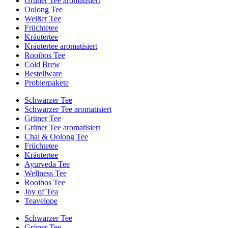
Grüner Tee aromatisiert
Oolong Tee
Weißer Tee
Früchtetee
Kräutertee
Kräutertee aromatisiert
Rooibos Tee
Cold Brew
Bestellware
Probierpakete
Schwarzer Tee
Schwarzer Tee aromatisiert
Grüner Tee
Grüner Tee aromatisiert
Chai & Oolong Tee
Früchtetee
Kräutertee
Ayurveda Tee
Wellness Tee
Rooibos Tee
Joy of Tea
Teavelope
Schwarzer Tee
Grüner Tee