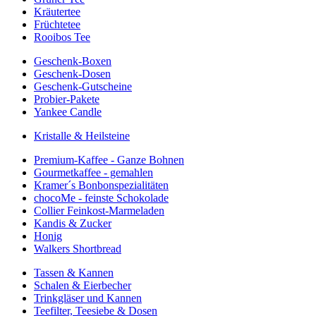
Kräutertee
Früchtetee
Rooibos Tee
Geschenk-Boxen
Geschenk-Dosen
Geschenk-Gutscheine
Probier-Pakete
Yankee Candle
Kristalle & Heilsteine
Premium-Kaffee - Ganze Bohnen
Gourmetkaffee - gemahlen
Kramer´s Bonbonspezialitäten
chocoMe - feinste Schokolade
Collier Feinkost-Marmeladen
Kandis & Zucker
Honig
Walkers Shortbread
Tassen & Kannen
Schalen & Eierbecher
Trinkgläser und Kannen
Teefilter, Teesiebe & Dosen