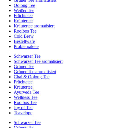
Grüner Tee aromatisiert
Oolong Tee
Weißer Tee
Früchtetee
Kräutertee
Kräutertee aromatisiert
Rooibos Tee
Cold Brew
Bestellware
Probierpakete
Schwarzer Tee
Schwarzer Tee aromatisiert
Grüner Tee
Grüner Tee aromatisiert
Chai & Oolong Tee
Früchtetee
Kräutertee
Ayurveda Tee
Wellness Tee
Rooibos Tee
Joy of Tea
Teavelope
Schwarzer Tee
Grüner Tee