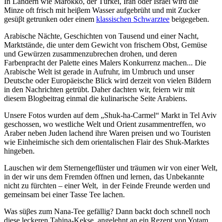
In Ländern wie Marokko, der Türkei, Iran oder Israel wird die
Minze oft frisch mit heiβem Wasser aufgebrüht und mit Zucker
gesüβt getrunken oder einem
klassischen Schwarztee
beigegeben.
Arabische Nächte, Geschichten von Tausend und einer Nacht,
Marktstände, die unter dem Gewicht von frischem Obst, Gemüse
und Gewürzen zusammenzubrechen drohen, und deren
Farbenpracht der Palette eines Malers Konkurrenz machen... Die
Arabische Welt ist gerade in Aufruhr, im Umbruch und unser
Deutsche oder Europäeische Blick wird derzeit von vielen Bildern
in den Nachrichten getrübt. Daher dachten wir, feiern wir mit
diesem Blogbeitrag einmal die kulinarische Seite Arabiens.
Unsere Fotos wurden auf dem „Shuk-ha-Carmel“ Markt in Tel Aviv
geschossen, wo westliche Welt und Orient zusammentreffen, wo
Araber neben Juden lachend ihre Waren preisen und wo Touristen
wie Einheimische sich dem orientalischen Flair des Shuk-Marktes
hingeben.
Lauschen wir dem Sternengeflüster und träumen wir von einer Welt,
in der wir uns dem Fremden öffnen und lernen, das Unbekannte
nicht zu fürchten – einer Welt, in der Feinde Freunde werden und
gemeinsam bei einer Tasse Tee lachen.
Was süβes zum Nana-Tee gefällig? Dann backt doch schnell noch
diese leckeren Tahina-Kekse, angelehnt an ein Rezept von Yotam