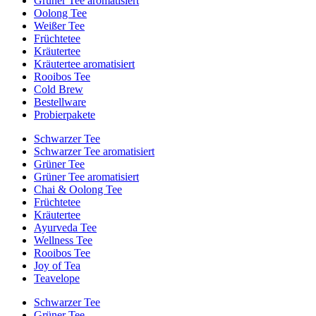
Grüner Tee aromatisiert
Oolong Tee
Weißer Tee
Früchtetee
Kräutertee
Kräutertee aromatisiert
Rooibos Tee
Cold Brew
Bestellware
Probierpakete
Schwarzer Tee
Schwarzer Tee aromatisiert
Grüner Tee
Grüner Tee aromatisiert
Chai & Oolong Tee
Früchtetee
Kräutertee
Ayurveda Tee
Wellness Tee
Rooibos Tee
Joy of Tea
Teavelope
Schwarzer Tee
Grüner Tee