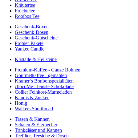
Kräutertee
Früchtetee
Rooibos Tee
Geschenk-Boxen
Geschenk-Dosen
Geschenk-Gutscheine
Probier-Pakete
Yankee Candle
Kristalle & Heilsteine
Premium-Kaffee - Ganze Bohnen
Gourmetkaffee - gemahlen
Kramer´s Bonbonspezialitäten
chocoMe - feinste Schokolade
Collier Feinkost-Marmeladen
Kandis & Zucker
Honig
Walkers Shortbread
Tassen & Kannen
Schalen & Eierbecher
Trinkgläser und Kannen
Teefilter, Teesiebe & Dosen