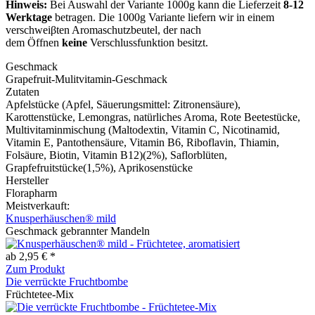
Hinweis:
Bei Auswahl der Variante 1000g kann die Lieferzeit
8-12
Werktage
betragen. Die 1000g Variante liefern wir in einem
verschweiβten Aromaschutzbeutel, der nach
dem Öffnen
keine
Verschlussfunktion besitzt.
Geschmack
Grapefruit-Mulitvitamin-Geschmack
Zutaten
Apfelstücke (Apfel, Säuerungsmittel: Zitronensäure),
Karottenstücke, Lemongras, natürliches Aroma, Rote Beetestücke,
Multivitaminmischung (Maltodextin, Vitamin C, Nicotinamid,
Vitamin E, Pantothensäure, Vitamin B6, Riboflavin, Thiamin,
Folsäure, Biotin, Vitamin B12)(2%), Saflorblüten,
Grapfefruitstücke(1,5%), Aprikosenstücke
Hersteller
Florapharm
Meistverkauft:
Knusperhäuschen® mild
Geschmack gebrannter Mandeln
ab 2,95 € *
Zum Produkt
Die verrückte Fruchtbombe
Früchtetee-Mix