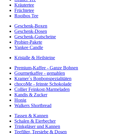
Kräutertee
Früchtetee
Rooibos Tee
Geschenk-Boxen
Geschenk-Dosen
Geschenk-Gutscheine
Probier-Pakete
Yankee Candle
Kristalle & Heilsteine
Premium-Kaffee - Ganze Bohnen
Gourmetkaffee - gemahlen
Kramer´s Bonbonspezialitäten
chocoMe - feinste Schokolade
Collier Feinkost-Marmeladen
Kandis & Zucker
Honig
Walkers Shortbread
Tassen & Kannen
Schalen & Eierbecher
Trinkgläser und Kannen
Teefilter, Teesiebe & Dosen