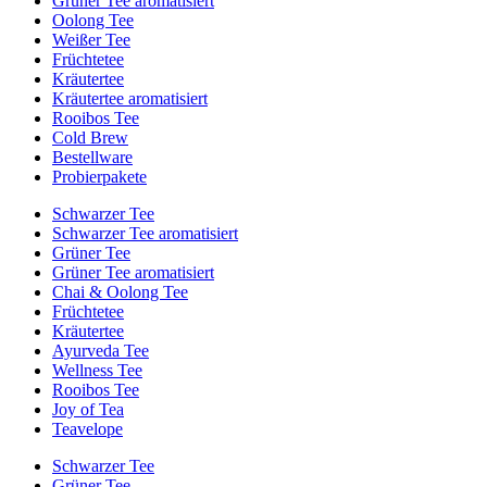
Grüner Tee aromatisiert
Oolong Tee
Weißer Tee
Früchtetee
Kräutertee
Kräutertee aromatisiert
Rooibos Tee
Cold Brew
Bestellware
Probierpakete
Schwarzer Tee
Schwarzer Tee aromatisiert
Grüner Tee
Grüner Tee aromatisiert
Chai & Oolong Tee
Früchtetee
Kräutertee
Ayurveda Tee
Wellness Tee
Rooibos Tee
Joy of Tea
Teavelope
Schwarzer Tee
Grüner Tee