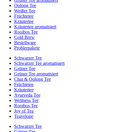
Grüner Tee aromatisiert
Oolong Tee
Weißer Tee
Früchtetee
Kräutertee
Kräutertee aromatisiert
Rooibos Tee
Cold Brew
Bestellware
Probierpakete
Schwarzer Tee
Schwarzer Tee aromatisiert
Grüner Tee
Grüner Tee aromatisiert
Chai & Oolong Tee
Früchtetee
Kräutertee
Ayurveda Tee
Wellness Tee
Rooibos Tee
Joy of Tea
Teavelope
Schwarzer Tee
Grüner Tee