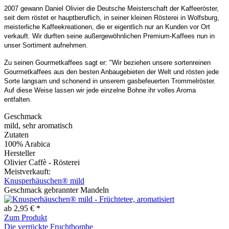
2007 gewann Daniel Olivier die Deutsche Meisterschaft der Kaffeeröster,
seit dem röstet er hauptberuflich, in seiner kleinen Rösterei in Wolfsburg,
meisterliche Kaffeekreationen, die er eigentlich nur an Kunden vor Ort
verkauft. Wir durften seine außergewöhnlichen Premium-Kaffees nun in
unser Sortiment aufnehmen.
Zu seinen Gourmetkaffees sagt er: "Wir beziehen unsere sortenreinen
Gourmetkaffees aus den besten Anbaugebieten der Welt und rösten jede
Sorte langsam und schonend in unserem gasbefeuerten Trommelröster.
Auf diese Weise lassen wir jede einzelne Bohne ihr volles Aroma
entfalten.
Geschmack
mild, sehr aromatisch
Zutaten
100% Arabica
Hersteller
Olivier Caffè - Rösterei
Meistverkauft:
Knusperhäuschen® mild
Geschmack gebrannter Mandeln
ab 2,95 € *
Zum Produkt
Die verrückte Fruchtbombe