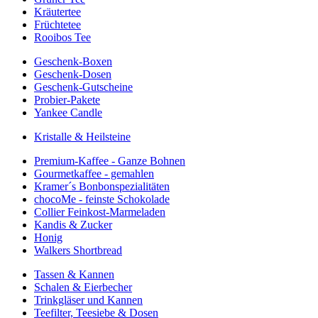
Kräutertee
Früchtetee
Rooibos Tee
Geschenk-Boxen
Geschenk-Dosen
Geschenk-Gutscheine
Probier-Pakete
Yankee Candle
Kristalle & Heilsteine
Premium-Kaffee - Ganze Bohnen
Gourmetkaffee - gemahlen
Kramer´s Bonbonspezialitäten
chocoMe - feinste Schokolade
Collier Feinkost-Marmeladen
Kandis & Zucker
Honig
Walkers Shortbread
Tassen & Kannen
Schalen & Eierbecher
Trinkgläser und Kannen
Teefilter, Teesiebe & Dosen