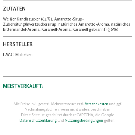
ZUTATEN
Weißer Kandiszucker (64%), Amaretto-Sirup-
Zubereitung(Invertzuckersirup, natürliches Amaretto-Aroma, natürliches
Bittermandel-Aroma, Karamell-Aroma, Karamell gebrannt) (36%)
HERSTELLER
L.W.C. Michelsen
MEISTVERKAUFT:
Alle Preise inkl. gesetzl. Mehrwertsteuer zzgl.
Versandkosten
und ggf.
Nachnahmegebühren, wenn nicht anders beschrieben
Diese Seite ist geschützt durch reCAPTCHA, die Google
Datenschutzerklärung
und
Nutzungsbedingungen
gelten.