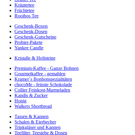
Kräutertee
Früchtetee
Rooibos Tee
Geschenk-Boxen
Geschenk-Dosen
Geschenk-Gutscheine
Probier-Pakete
Yankee Candle
Kristalle & Heilsteine
Premium-Kaffee - Ganze Bohnen
Gourmetkaffee - gemahlen
Kramer´s Bonbonspezialitäten
chocoMe - feinste Schokolade
Collier Feinkost-Marmeladen
Kandis & Zucker
Honig
Walkers Shortbread
Tassen & Kannen
Schalen & Eierbecher
Trinkgläser und Kannen
Teefilter, Teesiebe & Dosen