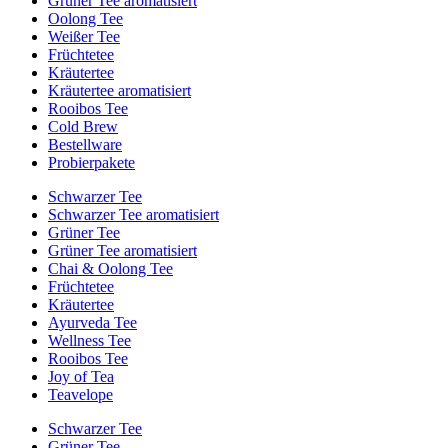
Grüner Tee aromatisiert
Oolong Tee
Weißer Tee
Früchtetee
Kräutertee
Kräutertee aromatisiert
Rooibos Tee
Cold Brew
Bestellware
Probierpakete
Schwarzer Tee
Schwarzer Tee aromatisiert
Grüner Tee
Grüner Tee aromatisiert
Chai & Oolong Tee
Früchtetee
Kräutertee
Ayurveda Tee
Wellness Tee
Rooibos Tee
Joy of Tea
Teavelope
Schwarzer Tee
Grüner Tee