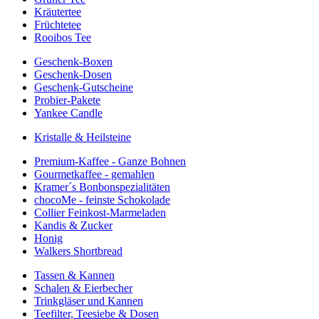
Kräutertee
Früchtetee
Rooibos Tee
Geschenk-Boxen
Geschenk-Dosen
Geschenk-Gutscheine
Probier-Pakete
Yankee Candle
Kristalle & Heilsteine
Premium-Kaffee - Ganze Bohnen
Gourmetkaffee - gemahlen
Kramer´s Bonbonspezialitäten
chocoMe - feinste Schokolade
Collier Feinkost-Marmeladen
Kandis & Zucker
Honig
Walkers Shortbread
Tassen & Kannen
Schalen & Eierbecher
Trinkgläser und Kannen
Teefilter, Teesiebe & Dosen