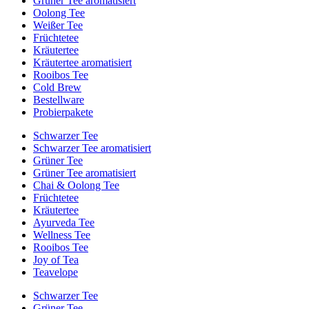
Grüner Tee aromatisiert
Oolong Tee
Weißer Tee
Früchtetee
Kräutertee
Kräutertee aromatisiert
Rooibos Tee
Cold Brew
Bestellware
Probierpakete
Schwarzer Tee
Schwarzer Tee aromatisiert
Grüner Tee
Grüner Tee aromatisiert
Chai & Oolong Tee
Früchtetee
Kräutertee
Ayurveda Tee
Wellness Tee
Rooibos Tee
Joy of Tea
Teavelope
Schwarzer Tee
Grüner Tee