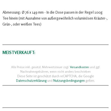
Abmessung: Ø 76 x 149 mm - In die Dose passen in der Regel 100g
Tee hinein (mit Ausnahme von außergewöhnlich voluminösen Kräuter-,
Grün-, oder weißen Tees)
MEISTVERKAUFT:
Alle Preise inkl. gesetzl. Mehrwertsteuer zzgl.
Versandkosten
und ggf.
Nachnahmegebühren, wenn nicht anders beschrieben
Diese Seite ist geschützt durch reCAPTCHA, die Google
Datenschutzerklärung
und
Nutzungsbedingungen
gelten.