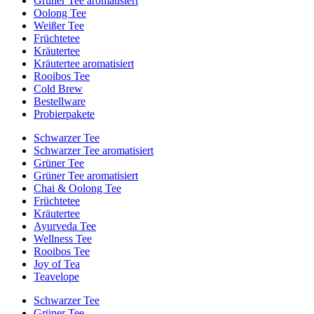
Grüner Tee aromatisiert
Oolong Tee
Weißer Tee
Früchtetee
Kräutertee
Kräutertee aromatisiert
Rooibos Tee
Cold Brew
Bestellware
Probierpakete
Schwarzer Tee
Schwarzer Tee aromatisiert
Grüner Tee
Grüner Tee aromatisiert
Chai & Oolong Tee
Früchtetee
Kräutertee
Ayurveda Tee
Wellness Tee
Rooibos Tee
Joy of Tea
Teavelope
Schwarzer Tee
Grüner Tee