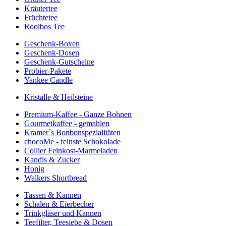
Kräutertee
Früchtetee
Rooibos Tee
Geschenk-Boxen
Geschenk-Dosen
Geschenk-Gutscheine
Probier-Pakete
Yankee Candle
Kristalle & Heilsteine
Premium-Kaffee - Ganze Bohnen
Gourmetkaffee - gemahlen
Kramer´s Bonbonspezialitäten
chocoMe - feinste Schokolade
Collier Feinkost-Marmeladen
Kandis & Zucker
Honig
Walkers Shortbread
Tassen & Kannen
Schalen & Eierbecher
Trinkgläser und Kannen
Teefilter, Teesiebe & Dosen