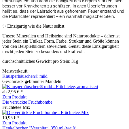
Immunsystem und kann die Fähigkeit des Körpers stärken, sich
besser vor Krankheiten zu schützen. In alten Überlieferungen
heißt es, dass der Labradorit aus gefrorenem Feuer entstand und
die Polarlichter repräsentiert – ein wahrhaft magischer Stein.
✨ Einzigartig wie die Natur selbst
Unsere Mineralien und Heilsteine sind Naturprodukte – daher ist
jeder Stein ein Unikat. Form, Farbe, Struktur und Größe können
von den Beispielbildern abweichen. Genau diese Einzigartigkeit
macht jeden Stein so besonders und kraftvoll.
durchschnittliches Gewicht pro Stein: 31g
Meistverkauft:
Knusperhäuschen® mild
Geschmack gebrannter Mandeln
ab 2,95 € *
Zum Produkt
Die verrückte Fruchtbombe
Früchtetee-Mix
10,95 € *
Zum Produkt
Henkelbecher "Vergnügt" 350 ml (weiß)