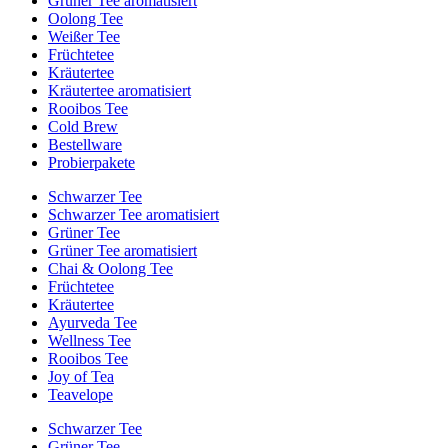
Grüner Tee aromatisiert
Oolong Tee
Weißer Tee
Früchtetee
Kräutertee
Kräutertee aromatisiert
Rooibos Tee
Cold Brew
Bestellware
Probierpakete
Schwarzer Tee
Schwarzer Tee aromatisiert
Grüner Tee
Grüner Tee aromatisiert
Chai & Oolong Tee
Früchtetee
Kräutertee
Ayurveda Tee
Wellness Tee
Rooibos Tee
Joy of Tea
Teavelope
Schwarzer Tee
Grüner Tee