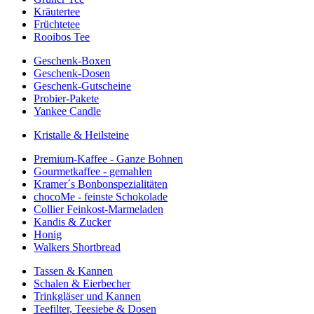
Kräutertee
Früchtetee
Rooibos Tee
Geschenk-Boxen
Geschenk-Dosen
Geschenk-Gutscheine
Probier-Pakete
Yankee Candle
Kristalle & Heilsteine
Premium-Kaffee - Ganze Bohnen
Gourmetkaffee - gemahlen
Kramer´s Bonbonspezialitäten
chocoMe - feinste Schokolade
Collier Feinkost-Marmeladen
Kandis & Zucker
Honig
Walkers Shortbread
Tassen & Kannen
Schalen & Eierbecher
Trinkgläser und Kannen
Teefilter, Teesiebe & Dosen