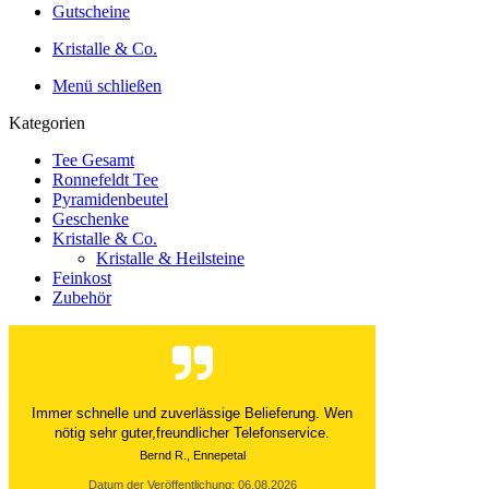
Gutscheine
Kristalle & Co.
Menü schließen
Kategorien
Tee Gesamt
Ronnefeldt Tee
Pyramidenbeutel
Geschenke
Kristalle & Co.
Kristalle & Heilsteine
Feinkost
Zubehör
Immer schnelle und zuverlässige Belieferung. Wen
nötig sehr guter,freundlicher Telefonservice.
Bernd R., Ennepetal
Datum der Veröffentlichung: 06.08.2026