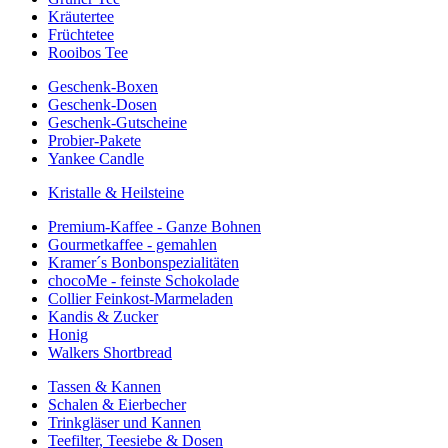
Kräutertee
Früchtetee
Rooibos Tee
Geschenk-Boxen
Geschenk-Dosen
Geschenk-Gutscheine
Probier-Pakete
Yankee Candle
Kristalle & Heilsteine
Premium-Kaffee - Ganze Bohnen
Gourmetkaffee - gemahlen
Kramer´s Bonbonspezialitäten
chocoMe - feinste Schokolade
Collier Feinkost-Marmeladen
Kandis & Zucker
Honig
Walkers Shortbread
Tassen & Kannen
Schalen & Eierbecher
Trinkgläser und Kannen
Teefilter, Teesiebe & Dosen