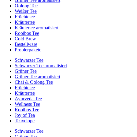
Grüner Tee aromatisiert
Oolong Tee
Weißer Tee
Früchtetee
Kräutertee
Kräutertee aromatisiert
Rooibos Tee
Cold Brew
Bestellware
Probierpakete
Schwarzer Tee
Schwarzer Tee aromatisiert
Grüner Tee
Grüner Tee aromatisiert
Chai & Oolong Tee
Früchtetee
Kräutertee
Ayurveda Tee
Wellness Tee
Rooibos Tee
Joy of Tea
Teavelope
Schwarzer Tee
Grüner Tee