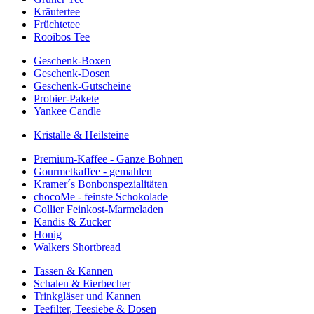
Kräutertee
Früchtetee
Rooibos Tee
Geschenk-Boxen
Geschenk-Dosen
Geschenk-Gutscheine
Probier-Pakete
Yankee Candle
Kristalle & Heilsteine
Premium-Kaffee - Ganze Bohnen
Gourmetkaffee - gemahlen
Kramer´s Bonbonspezialitäten
chocoMe - feinste Schokolade
Collier Feinkost-Marmeladen
Kandis & Zucker
Honig
Walkers Shortbread
Tassen & Kannen
Schalen & Eierbecher
Trinkgläser und Kannen
Teefilter, Teesiebe & Dosen