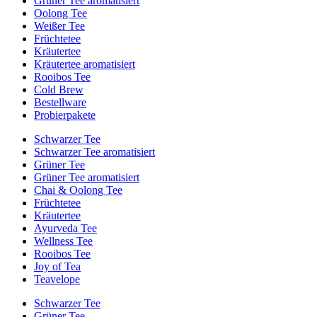
Grüner Tee aromatisiert
Oolong Tee
Weißer Tee
Früchtetee
Kräutertee
Kräutertee aromatisiert
Rooibos Tee
Cold Brew
Bestellware
Probierpakete
Schwarzer Tee
Schwarzer Tee aromatisiert
Grüner Tee
Grüner Tee aromatisiert
Chai & Oolong Tee
Früchtetee
Kräutertee
Ayurveda Tee
Wellness Tee
Rooibos Tee
Joy of Tea
Teavelope
Schwarzer Tee
Grüner Tee