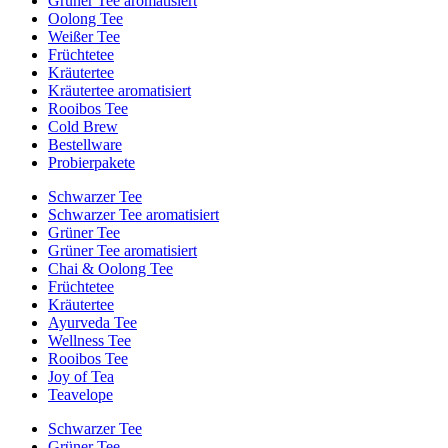
Grüner Tee aromatisiert
Oolong Tee
Weißer Tee
Früchtetee
Kräutertee
Kräutertee aromatisiert
Rooibos Tee
Cold Brew
Bestellware
Probierpakete
Schwarzer Tee
Schwarzer Tee aromatisiert
Grüner Tee
Grüner Tee aromatisiert
Chai & Oolong Tee
Früchtetee
Kräutertee
Ayurveda Tee
Wellness Tee
Rooibos Tee
Joy of Tea
Teavelope
Schwarzer Tee
Grüner Tee