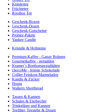
Kräutertee
Früchtetee
Rooibos Tee
Geschenk-Boxen
Geschenk-Dosen
Geschenk-Gutscheine
Probier-Pakete
Yankee Candle
Kristalle & Heilsteine
Premium-Kaffee - Ganze Bohnen
Gourmetkaffee - gemahlen
Kramer´s Bonbonspezialitäten
chocoMe - feinste Schokolade
Collier Feinkost-Marmeladen
Kandis & Zucker
Honig
Walkers Shortbread
Tassen & Kannen
Schalen & Eierbecher
Trinkgläser und Kannen
Teefilter, Teesiebe & Dosen