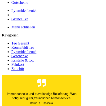
Gutscheine
Pyramidenbeutel
Grüner Tee
Menü schließen
Kategorien
Tee Gesamt
Ronnefeldt Tee
Pyramidenbeutel
Geschenke
Kristalle & Co.
Feinkost
Zubehör
Der Versand ist immer innerhalb von 24 Stunden
abgewickelt. Grossartig. Ich liebe die 1kg
Alubeutel.