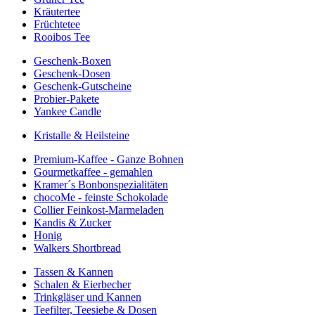
Kräutertee
Früchtetee
Rooibos Tee
Geschenk-Boxen
Geschenk-Dosen
Geschenk-Gutscheine
Probier-Pakete
Yankee Candle
Kristalle & Heilsteine
Premium-Kaffee - Ganze Bohnen
Gourmetkaffee - gemahlen
Kramer´s Bonbonspezialitäten
chocoMe - feinste Schokolade
Collier Feinkost-Marmeladen
Kandis & Zucker
Honig
Walkers Shortbread
Tassen & Kannen
Schalen & Eierbecher
Trinkgläser und Kannen
Teefilter, Teesiebe & Dosen