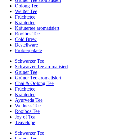
Grüner Tee aromatisiert
Oolong Tee
Weißer Tee
Früchtetee
Kräutertee
Kräutertee aromatisiert
Rooibos Tee
Cold Brew
Bestellware
Probierpakete
Schwarzer Tee
Schwarzer Tee aromatisiert
Grüner Tee
Grüner Tee aromatisiert
Chai & Oolong Tee
Früchtetee
Kräutertee
Ayurveda Tee
Wellness Tee
Rooibos Tee
Joy of Tea
Teavelope
Schwarzer Tee
Grüner Tee