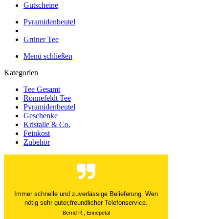
Gutscheine
Pyramidenbeutel
Grüner Tee
Menü schließen
Kategorien
Tee Gesamt
Ronnefeldt Tee
Pyramidenbeutel
Geschenke
Kristalle & Co.
Feinkost
Zubehör
Der Versand ist immer innerhalb von 24 Stunden
abgewickelt. Grossartig. Ich liebe die 1kg
Alubeutel.