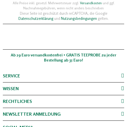
Alle Preise inkl. gesetzl. Mehrwertsteuer zzgl.
Versandkosten
und ggf.
Nachnahmegebühren, wenn nicht anders beschrieben
Diese Seite ist geschützt durch reCAPTCHA, die Google
Datenschutzerklärung
und
Nutzungsbedingungen
gelten.
Ab 29 Euro versandkostenfrei • GRATIS TEEPROBE zu jeder
Bestellung ab 35 Euro!
SERVICE
WISSEN
RECHTLICHES
NEWSLETTER ANMELDUNG