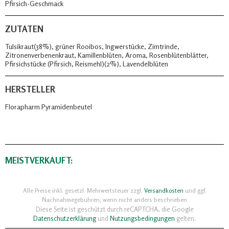
Pfirsich-Geschmack
ZUTATEN
Tulsikraut(38%), grüner Rooibos, Ingwerstücke, Zimtrinde,
Zitronenverbenenkraut, Kamillenblüten, Aroma, Rosenblütenblätter,
Pfirsichstücke (Pfirsich, Reismehl)(2%), Lavendelblüten
HERSTELLER
Florapharm Pyramidenbeutel
MEISTVERKAUFT:
Alle Preise inkl. gesetzl. Mehrwertsteuer zzgl.
Versandkosten
und ggf.
Nachnahmegebühren, wenn nicht anders beschrieben
Diese Seite ist geschützt durch reCAPTCHA, die Google
Datenschutzerklärung
und
Nutzungsbedingungen
gelten.