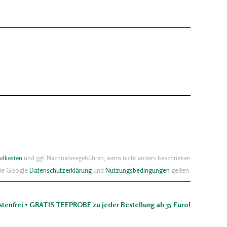
ndkosten
und ggf. Nachnahmegebühren, wenn nicht anders beschrieben
die Google
Datenschutzerklärung
und
Nutzungsbedingungen
gelten.
stenfrei • GRATIS TEEPROBE zu jeder Bestellung ab 35 Euro!