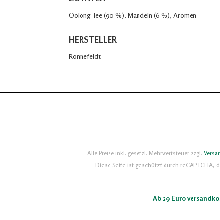
Oolong Tee (90 %), Mandeln (6 %), Aromen
HERSTELLER
Ronnefeldt
Alle Preise inkl. gesetzl. Mehrwertsteuer zzgl.
Versa
Diese Seite ist geschützt durch reCAPTCHA, 
Ab 29 Euro versandko