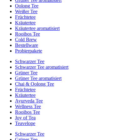
Grüner Tee aromatisiert
Oolong Tee
Weißer Tee
Früchtetee
Kräutertee
Kräutertee aromatisiert
Rooibos Tee
Cold Brew
Bestellware
Probierpakete
Schwarzer Tee
Schwarzer Tee aromatisiert
Grüner Tee
Grüner Tee aromatisiert
Chai & Oolong Tee
Früchtetee
Kräutertee
Ayurveda Tee
Wellness Tee
Rooibos Tee
Joy of Tea
Teavelope
Schwarzer Tee
Grüner Tee