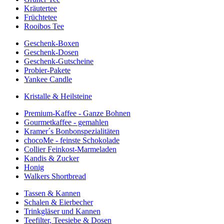
Kräutertee
Früchtetee
Rooibos Tee
Geschenk-Boxen
Geschenk-Dosen
Geschenk-Gutscheine
Probier-Pakete
Yankee Candle
Kristalle & Heilsteine
Premium-Kaffee - Ganze Bohnen
Gourmetkaffee - gemahlen
Kramer´s Bonbonspezialitäten
chocoMe - feinste Schokolade
Collier Feinkost-Marmeladen
Kandis & Zucker
Honig
Walkers Shortbread
Tassen & Kannen
Schalen & Eierbecher
Trinkgläser und Kannen
Teefilter, Teesiebe & Dosen