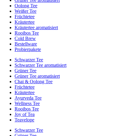
Grüner Tee aromatisiert
Oolong Tee
Weißer Tee
Früchtetee
Kräutertee
Kräutertee aromatisiert
Rooibos Tee
Cold Brew
Bestellware
Probierpakete
Schwarzer Tee
Schwarzer Tee aromatisiert
Grüner Tee
Grüner Tee aromatisiert
Chai & Oolong Tee
Früchtetee
Kräutertee
Ayurveda Tee
Wellness Tee
Rooibos Tee
Joy of Tea
Teavelope
Schwarzer Tee
Grüner Tee