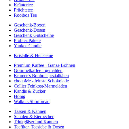
Kräutertee
Früchtetee
Rooibos Tee
Geschenk-Boxen
Geschenk-Dosen
Geschenk-Gutscheine
Probier-Pakete
Yankee Candle
Kristalle & Heilsteine
Premium-Kaffee - Ganze Bohnen
Gourmetkaffee - gemahlen
Kramer´s Bonbonspezialitäten
chocoMe - feinste Schokolade
Collier Feinkost-Marmeladen
Kandis & Zucker
Honig
Walkers Shortbread
Tassen & Kannen
Schalen & Eierbecher
Trinkgläser und Kannen
Teefilter, Teesiebe & Dosen