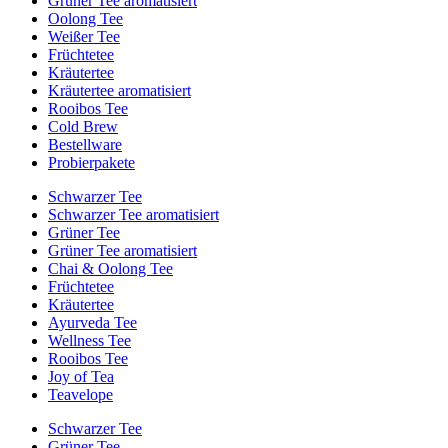
Grüner Tee aromatisiert
Oolong Tee
Weißer Tee
Früchtetee
Kräutertee
Kräutertee aromatisiert
Rooibos Tee
Cold Brew
Bestellware
Probierpakete
Schwarzer Tee
Schwarzer Tee aromatisiert
Grüner Tee
Grüner Tee aromatisiert
Chai & Oolong Tee
Früchtetee
Kräutertee
Ayurveda Tee
Wellness Tee
Rooibos Tee
Joy of Tea
Teavelope
Schwarzer Tee
Grüner Tee