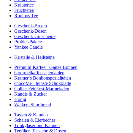
Kräutertee
Früchtetee
Rooibos Tee
Geschenk-Boxen
Geschenk-Dosen
Geschenk-Gutscheine
Probier-Pakete
Yankee Candle
Kristalle & Heilsteine
Premium-Kaffee - Ganze Bohnen
Gourmetkaffee - gemahlen
Kramer´s Bonbonspezialitäten
chocoMe - feinste Schokolade
Collier Feinkost-Marmeladen
Kandis & Zucker
Honig
Walkers Shortbread
Tassen & Kannen
Schalen & Eierbecher
Trinkgläser und Kannen
Teefilter, Teesiebe & Dosen