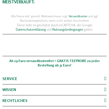
MEISTVERKAUFT:
Alle Preise inkl. gesetzl. Mehrwertsteuer zzgl.
Versandkosten
und ggf.
Nachnahmegebühren, wenn nicht anders beschrieben
Diese Seite ist geschützt durch reCAPTCHA, die Google
Datenschutzerklärung
und
Nutzungsbedingungen
gelten.
Ab 29 Euro versandkostenfrei • GRATIS TEEPROBE zu jeder
Bestellung ab 35 Euro!
SERVICE
WISSEN
RECHTLICHES