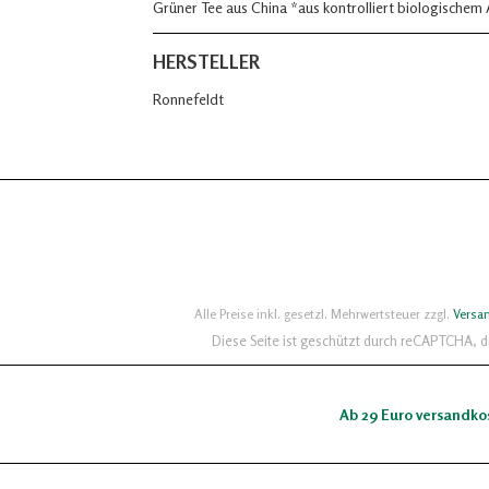
Grüner Tee aus China *aus kontrolliert biologischem
HERSTELLER
Ronnefeldt
Alle Preise inkl. gesetzl. Mehrwertsteuer zzgl.
Versa
Diese Seite ist geschützt durch reCAPTCHA, 
Ab 29 Euro versandko