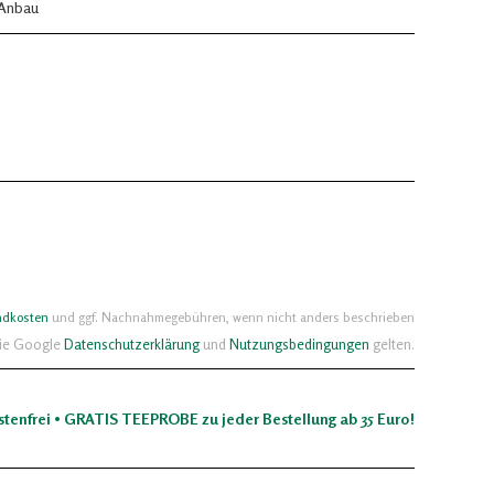
 Anbau
ndkosten
und ggf. Nachnahmegebühren, wenn nicht anders beschrieben
die Google
Datenschutzerklärung
und
Nutzungsbedingungen
gelten.
stenfrei • GRATIS TEEPROBE zu jeder Bestellung ab 35 Euro!