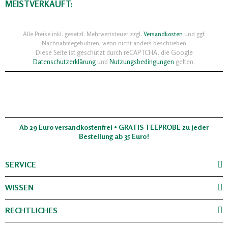
MEISTVERKAUFT:
Alle Preise inkl. gesetzl. Mehrwertsteuer zzgl.
Versandkosten
und ggf.
Nachnahmegebühren, wenn nicht anders beschrieben
Diese Seite ist geschützt durch reCAPTCHA, die Google
Datenschutzerklärung
und
Nutzungsbedingungen
gelten.
Ab 29 Euro versandkostenfrei • GRATIS TEEPROBE zu jeder
Bestellung ab 35 Euro!
SERVICE
WISSEN
RECHTLICHES