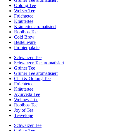
Grüner Tee aromatisiert
Oolong Tee
Weißer Tee
Früchtetee
Kräutertee
Kräutertee aromatisiert
Rooibos Tee
Cold Brew
Bestellware
Probierpakete
Schwarzer Tee
Schwarzer Tee aromatisiert
Grüner Tee
Grüner Tee aromatisiert
Chai & Oolong Tee
Früchtetee
Kräutertee
Ayurveda Tee
Wellness Tee
Rooibos Tee
Joy of Tea
Teavelope
Schwarzer Tee
Grüner Tee