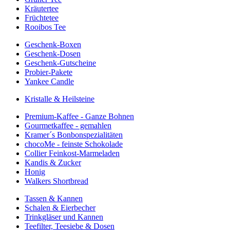
Kräutertee
Früchtetee
Rooibos Tee
Geschenk-Boxen
Geschenk-Dosen
Geschenk-Gutscheine
Probier-Pakete
Yankee Candle
Kristalle & Heilsteine
Premium-Kaffee - Ganze Bohnen
Gourmetkaffee - gemahlen
Kramer´s Bonbonspezialitäten
chocoMe - feinste Schokolade
Collier Feinkost-Marmeladen
Kandis & Zucker
Honig
Walkers Shortbread
Tassen & Kannen
Schalen & Eierbecher
Trinkgläser und Kannen
Teefilter, Teesiebe & Dosen