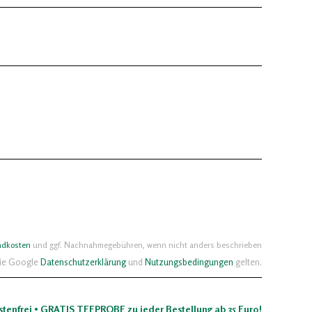
ndkosten
und ggf. Nachnahmegebühren, wenn nicht anders beschrieben
die Google
Datenschutzerklärung
und
Nutzungsbedingungen
gelten.
stenfrei • GRATIS TEEPROBE zu jeder Bestellung ab 35 Euro!