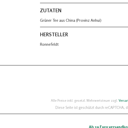
ZUTATEN
Grüner Tee aus China (Provinz Anhui)
HERSTELLER
Ronnefeldt
Alle Preise inkl. gesetzl. Mehrwertsteuer zzgl.
Versa
Diese Seite ist geschützt durch reCAPTCHA, 
Ab 29 Euro versandko