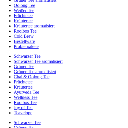
Grüner Tee aromatisiert
Oolong Tee
Weißer Tee
Früchtetee
Kräutertee
Kräutertee aromatisiert
Rooibos Tee
Cold Brew
Bestellware
Probierpakete
Schwarzer Tee
Schwarzer Tee aromatisiert
Grüner Tee
Grüner Tee aromatisiert
Chai & Oolong Tee
Früchtetee
Kräutertee
Ayurveda Tee
Wellness Tee
Rooibos Tee
Joy of Tea
Teavelope
Schwarzer Tee
Grüner Tee