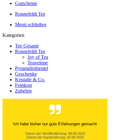
Gutscheine
Ronnefeldt Tee
Menü schließen
Kategorien
Tee Gesamt
Ronnefeldt Tee
Joy of Tea
Teavelope
Pyramidenbeutel
Geschenke
Kristalle & Co.
Feinkost
Zubehör
Immer schnelle und zuverlässige Belieferung. Wen
nötig sehr guter,freundlicher Telefonservice.
Bernd R., Ennepetal