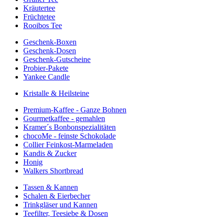
Kräutertee
Früchtetee
Rooibos Tee
Geschenk-Boxen
Geschenk-Dosen
Geschenk-Gutscheine
Probier-Pakete
Yankee Candle
Kristalle & Heilsteine
Premium-Kaffee - Ganze Bohnen
Gourmetkaffee - gemahlen
Kramer´s Bonbonspezialitäten
chocoMe - feinste Schokolade
Collier Feinkost-Marmeladen
Kandis & Zucker
Honig
Walkers Shortbread
Tassen & Kannen
Schalen & Eierbecher
Trinkgläser und Kannen
Teefilter, Teesiebe & Dosen