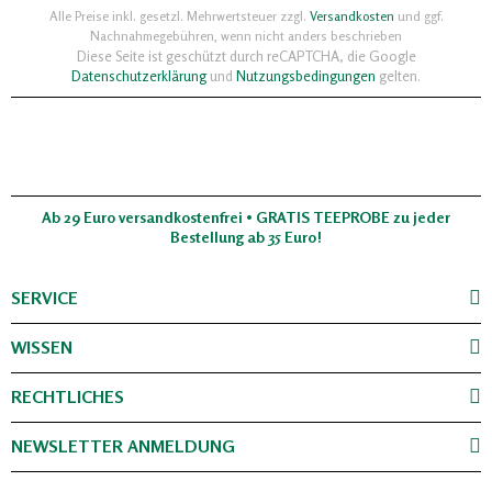
Alle Preise inkl. gesetzl. Mehrwertsteuer zzgl.
Versandkosten
und ggf.
Nachnahmegebühren, wenn nicht anders beschrieben
Diese Seite ist geschützt durch reCAPTCHA, die Google
Datenschutzerklärung
und
Nutzungsbedingungen
gelten.
Ab 29 Euro versandkostenfrei • GRATIS TEEPROBE zu jeder
Bestellung ab 35 Euro!
SERVICE
WISSEN
RECHTLICHES
NEWSLETTER ANMELDUNG