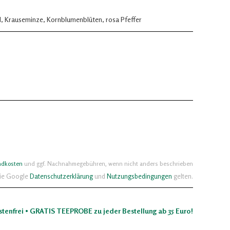
l, Krauseminze, Kornblumenblüten, rosa Pfeffer
ndkosten
und ggf. Nachnahmegebühren, wenn nicht anders beschrieben
die Google
Datenschutzerklärung
und
Nutzungsbedingungen
gelten.
stenfrei • GRATIS TEEPROBE zu jeder Bestellung ab 35 Euro!