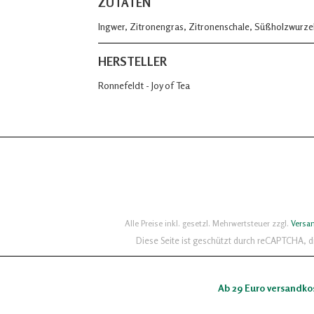
ZUTATEN
Ingwer, Zitronengras, Zitronenschale, Süßholzwurze
HERSTELLER
Ronnefeldt - Joy of Tea
Alle Preise inkl. gesetzl. Mehrwertsteuer zzgl.
Versa
Diese Seite ist geschützt durch reCAPTCHA, 
Ab 29 Euro versandko