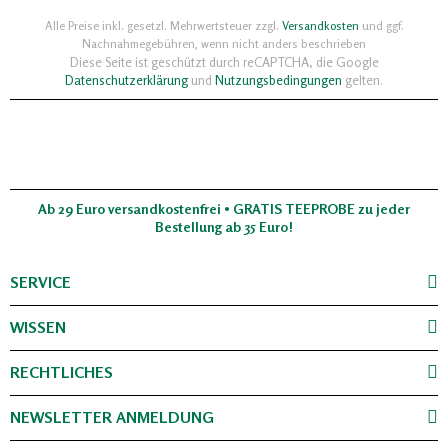
Alle Preise inkl. gesetzl. Mehrwertsteuer zzgl.
Versandkosten
und ggf.
Nachnahmegebühren, wenn nicht anders beschrieben
Diese Seite ist geschützt durch reCAPTCHA, die Google
Datenschutzerklärung
und
Nutzungsbedingungen
gelten.
Ab 29 Euro versandkostenfrei • GRATIS TEEPROBE zu jeder
Bestellung ab 35 Euro!
SERVICE
WISSEN
RECHTLICHES
NEWSLETTER ANMELDUNG