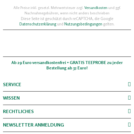
Alle Preise inkl. gesetzl. Mehrwertsteuer zzgl.
Versandkosten
und ggf.
Nachnahmegebühren, wenn nicht anders beschrieben
Diese Seite ist geschützt durch reCAPTCHA, die Google
Datenschutzerklärung
und
Nutzungsbedingungen
gelten.
Ab 29 Euro versandkostenfrei • GRATIS TEEPROBE zu jeder
Bestellung ab 35 Euro!
SERVICE
WISSEN
RECHTLICHES
NEWSLETTER ANMELDUNG