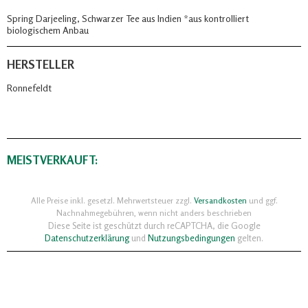
Spring Darjeeling, Schwarzer Tee aus Indien *aus kontrolliert
biologischem Anbau
HERSTELLER
Ronnefeldt
MEISTVERKAUFT:
Alle Preise inkl. gesetzl. Mehrwertsteuer zzgl.
Versandkosten
und ggf.
Nachnahmegebühren, wenn nicht anders beschrieben
Diese Seite ist geschützt durch reCAPTCHA, die Google
Datenschutzerklärung
und
Nutzungsbedingungen
gelten.