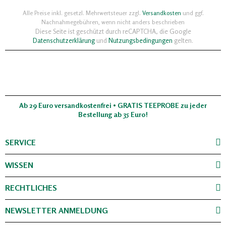
Alle Preise inkl. gesetzl. Mehrwertsteuer zzgl.
Versandkosten
und ggf.
Nachnahmegebühren, wenn nicht anders beschrieben
Diese Seite ist geschützt durch reCAPTCHA, die Google
Datenschutzerklärung
und
Nutzungsbedingungen
gelten.
Ab 29 Euro versandkostenfrei • GRATIS TEEPROBE zu jeder
Bestellung ab 35 Euro!
SERVICE
WISSEN
RECHTLICHES
NEWSLETTER ANMELDUNG