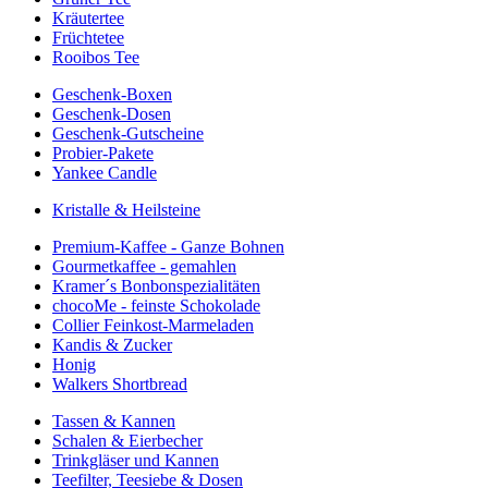
Kräutertee
Früchtetee
Rooibos Tee
Geschenk-Boxen
Geschenk-Dosen
Geschenk-Gutscheine
Probier-Pakete
Yankee Candle
Kristalle & Heilsteine
Premium-Kaffee - Ganze Bohnen
Gourmetkaffee - gemahlen
Kramer´s Bonbonspezialitäten
chocoMe - feinste Schokolade
Collier Feinkost-Marmeladen
Kandis & Zucker
Honig
Walkers Shortbread
Tassen & Kannen
Schalen & Eierbecher
Trinkgläser und Kannen
Teefilter, Teesiebe & Dosen