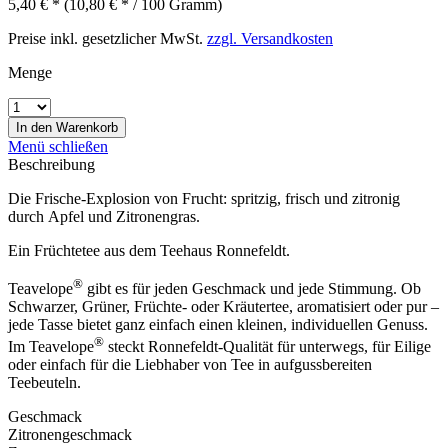
5,40 € *
(10,80 € * / 100 Gramm)
Preise inkl. gesetzlicher MwSt.
zzgl. Versandkosten
Menge
In den
Warenkorb
Menü schließen
Beschreibung
Die Frische-Explosion von Frucht: spritzig, frisch und zitronig
durch Apfel und Zitronengras.
Ein Früchtetee aus dem Teehaus Ronnefeldt.
®
Teavelope
gibt es für jeden Geschmack und jede Stimmung. Ob
Schwarzer, Grüner, Früchte- oder Kräutertee, aromatisiert oder pur –
jede Tasse bietet ganz einfach einen kleinen, individuellen Genuss.
®
Im Teavelope
steckt Ronnefeldt-Qualität für unterwegs, für Eilige
oder einfach für die Liebhaber von Tee in aufgussbereiten
Teebeuteln.
Geschmack
Zitronengeschmack