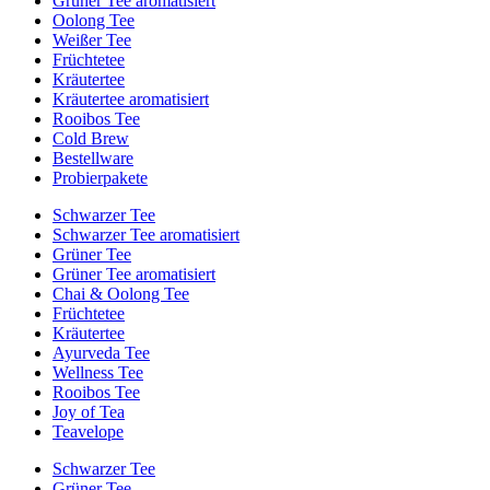
Grüner Tee aromatisiert
Oolong Tee
Weißer Tee
Früchtetee
Kräutertee
Kräutertee aromatisiert
Rooibos Tee
Cold Brew
Bestellware
Probierpakete
Schwarzer Tee
Schwarzer Tee aromatisiert
Grüner Tee
Grüner Tee aromatisiert
Chai & Oolong Tee
Früchtetee
Kräutertee
Ayurveda Tee
Wellness Tee
Rooibos Tee
Joy of Tea
Teavelope
Schwarzer Tee
Grüner Tee