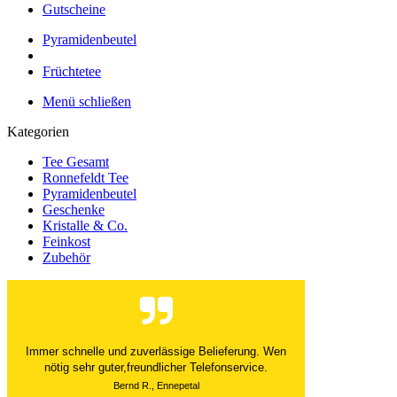
Gutscheine
Pyramidenbeutel
Früchtetee
Menü schließen
Kategorien
Tee Gesamt
Ronnefeldt Tee
Pyramidenbeutel
Geschenke
Kristalle & Co.
Feinkost
Zubehör
Der Versand ist immer innerhalb von 24 Stunden
abgewickelt. Grossartig. Ich liebe die 1kg
Alubeutel.