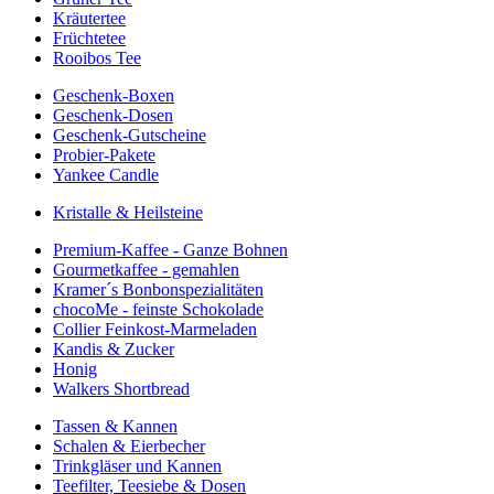
Kräutertee
Früchtetee
Rooibos Tee
Geschenk-Boxen
Geschenk-Dosen
Geschenk-Gutscheine
Probier-Pakete
Yankee Candle
Kristalle & Heilsteine
Premium-Kaffee - Ganze Bohnen
Gourmetkaffee - gemahlen
Kramer´s Bonbonspezialitäten
chocoMe - feinste Schokolade
Collier Feinkost-Marmeladen
Kandis & Zucker
Honig
Walkers Shortbread
Tassen & Kannen
Schalen & Eierbecher
Trinkgläser und Kannen
Teefilter, Teesiebe & Dosen