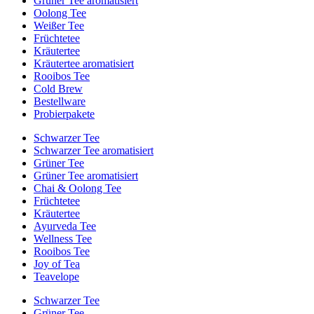
Grüner Tee aromatisiert
Oolong Tee
Weißer Tee
Früchtetee
Kräutertee
Kräutertee aromatisiert
Rooibos Tee
Cold Brew
Bestellware
Probierpakete
Schwarzer Tee
Schwarzer Tee aromatisiert
Grüner Tee
Grüner Tee aromatisiert
Chai & Oolong Tee
Früchtetee
Kräutertee
Ayurveda Tee
Wellness Tee
Rooibos Tee
Joy of Tea
Teavelope
Schwarzer Tee
Grüner Tee