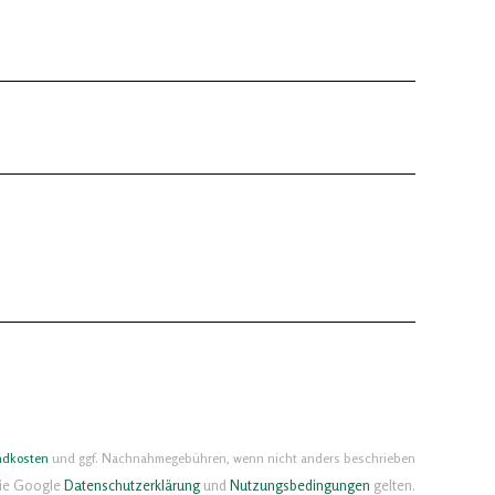
ndkosten
und ggf. Nachnahmegebühren, wenn nicht anders beschrieben
die Google
Datenschutzerklärung
und
Nutzungsbedingungen
gelten.