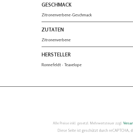
GESCHMACK
Zitronenverbene-Geschmack
ZUTATEN
Zitronenverbene
HERSTELLER
Ronnefeldt - Teavelope
Alle Preise inkl. gesetzl. Mehrwertsteuer zzgl.
Versa
Diese Seite ist geschützt durch reCAPTCHA, 