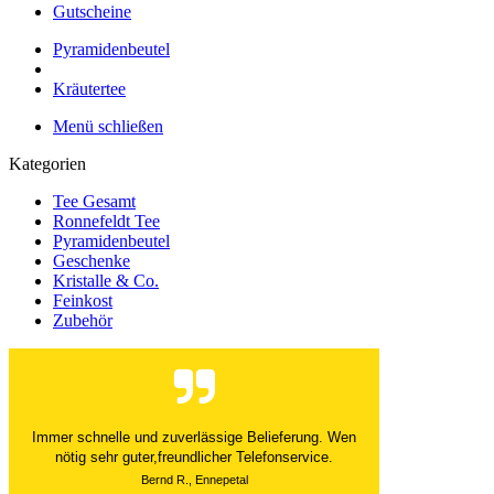
Gutscheine
Pyramidenbeutel
Kräutertee
Menü schließen
Kategorien
Tee Gesamt
Ronnefeldt Tee
Pyramidenbeutel
Geschenke
Kristalle & Co.
Feinkost
Zubehör
Der Versand ist immer innerhalb von 24 Stunden
abgewickelt. Grossartig. Ich liebe die 1kg
Alubeutel.