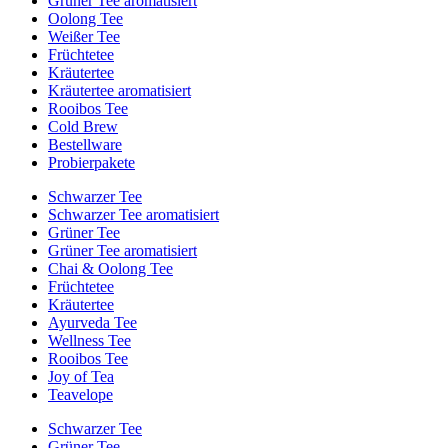
Grüner Tee aromatisiert
Oolong Tee
Weißer Tee
Früchtetee
Kräutertee
Kräutertee aromatisiert
Rooibos Tee
Cold Brew
Bestellware
Probierpakete
Schwarzer Tee
Schwarzer Tee aromatisiert
Grüner Tee
Grüner Tee aromatisiert
Chai & Oolong Tee
Früchtetee
Kräutertee
Ayurveda Tee
Wellness Tee
Rooibos Tee
Joy of Tea
Teavelope
Schwarzer Tee
Grüner Tee