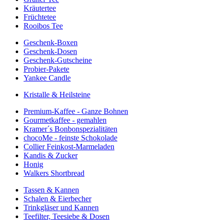
Kräutertee
Früchtetee
Rooibos Tee
Geschenk-Boxen
Geschenk-Dosen
Geschenk-Gutscheine
Probier-Pakete
Yankee Candle
Kristalle & Heilsteine
Premium-Kaffee - Ganze Bohnen
Gourmetkaffee - gemahlen
Kramer´s Bonbonspezialitäten
chocoMe - feinste Schokolade
Collier Feinkost-Marmeladen
Kandis & Zucker
Honig
Walkers Shortbread
Tassen & Kannen
Schalen & Eierbecher
Trinkgläser und Kannen
Teefilter, Teesiebe & Dosen