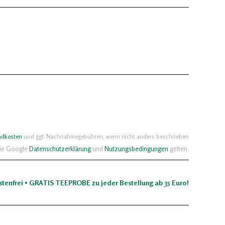
ndkosten
und ggf. Nachnahmegebühren, wenn nicht anders beschrieben
die Google
Datenschutzerklärung
und
Nutzungsbedingungen
gelten.
stenfrei • GRATIS TEEPROBE zu jeder Bestellung ab 35 Euro!