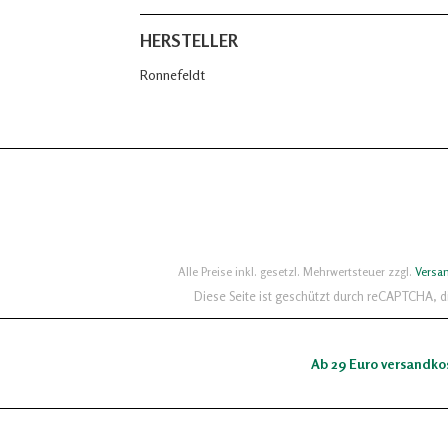
HERSTELLER
Ronnefeldt
Alle Preise inkl. gesetzl. Mehrwertsteuer zzgl.
Versa
Diese Seite ist geschützt durch reCAPTCHA, 
Ab 29 Euro versandko